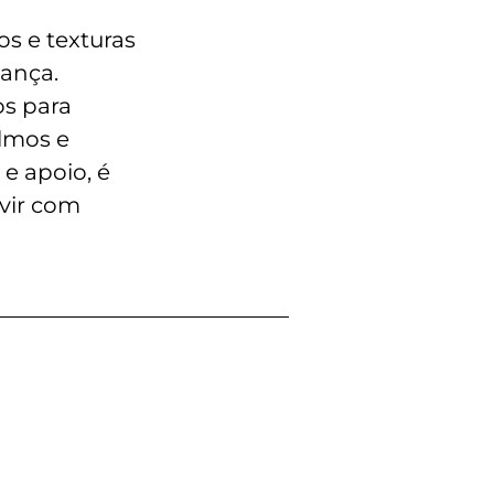
os e texturas
ança.
os para
lmos e
e apoio, é
rvir com