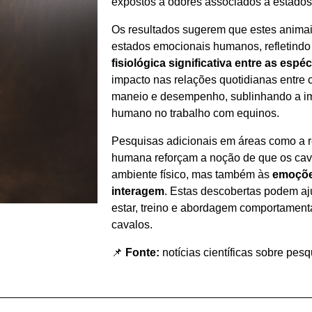
expostos a odores associados a estados 
Os resultados sugerem que estes animai
estados emocionais humanos, refletind
fisiológica significativa entre as espé
impacto nas relações quotidianas entre ca
maneio e desempenho, sublinhando a im
humano no trabalho com equinos.
Pesquisas adicionais em áreas como a r
humana reforçam a noção de que os cav
ambiente físico, mas também às
emoçõe
interagem
. Estas descobertas podem aj
estar, treino e abordagem comportament
cavalos.
📌
Fonte:
notícias científicas sobre pe