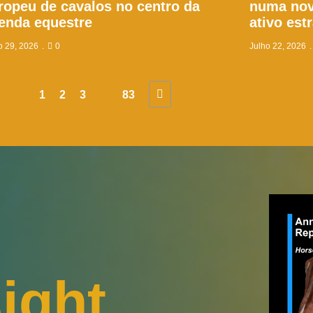
ropeu de cavalos no centro da
numa nov
enda equestre
ativo est
o 29, 2026
0
Julho 22, 2026
...
1
2
3
83
ight