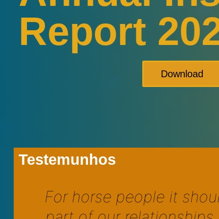
Report 20
Download
Testemunhos
For horse people it shou
part of our relationship