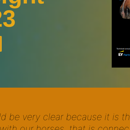
23
ld be very clear because it is t
s with our horses, that is conn