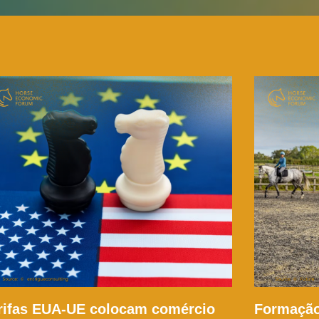
rifas EUA-UE colocam comércio
Formação