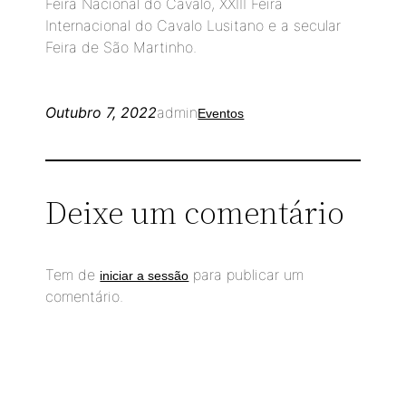
Feira Nacional do Cavalo, XXIII Feira
Internacional do Cavalo Lusitano e a secular
Feira de São Martinho.
Outubro 7, 2022
admin
Eventos
Deixe um comentário
Tem de
para publicar um
iniciar a sessão
comentário.