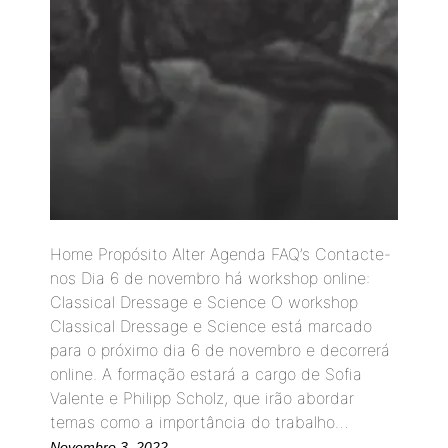
Home Propósito Alter Agenda FAQ’s Contacte-
nos Dia 6 de novembro há workshop online:
Classical Dressage e Science O workshop
Classical Dressage e Science está marcado
para o próximo dia 6 de novembro e decorrerá
online. A formação estará a cargo de Sofia
Valente e Philipp Scholz, que irão abordar
temas como a importância do trabalho…
Novembro 3, 2022