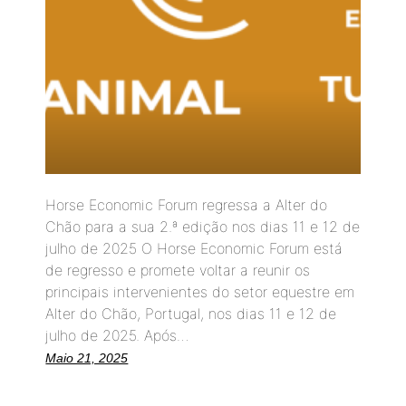
Horse Economic Forum regressa a Alter do
Chão para a sua 2.ª edição nos dias 11 e 12 de
julho de 2025 O Horse Economic Forum está
de regresso e promete voltar a reunir os
principais intervenientes do setor equestre em
Alter do Chão, Portugal, nos dias 11 e 12 de
julho de 2025. Após…
Maio 21, 2025