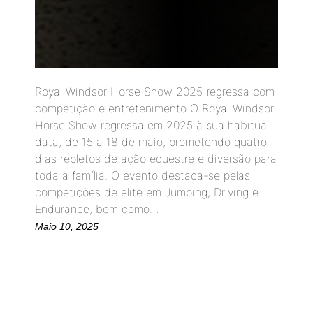
Royal Windsor Horse Show 2025 regressa com
competição e entretenimento O Royal Windsor
Horse Show regressa em 2025 à sua habitual
data, de 15 a 18 de maio, prometendo quatro
dias repletos de ação equestre e diversão para
toda a família. O evento destaca-se pelas
competições de elite em Jumping, Driving e
Endurance, bem como…
Maio 10, 2025