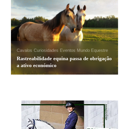
Ca
Cavalos
Curiosidades
Eventos
Mundo Equestre
Ta
Rastreabilidade equina passa de obrigação
eu
a ativo económico
eq