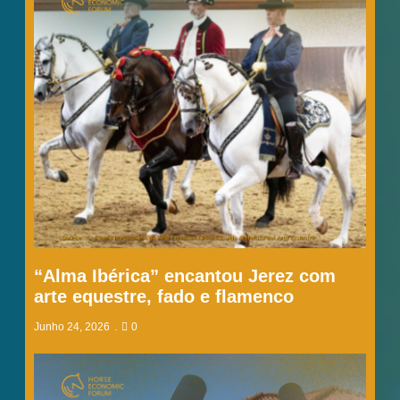
“Alma Ibérica” encantou Jerez com
arte equestre, fado e flamenco
Junho 24, 2026
0