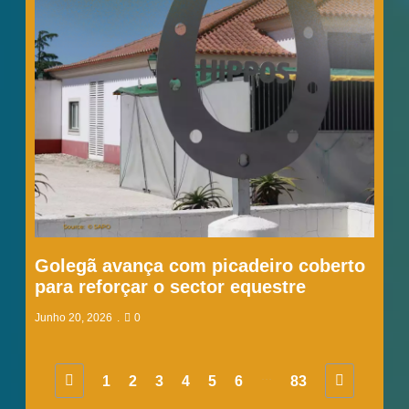
Golegã avança com picadeiro coberto
para reforçar o sector equestre
Junho 20, 2026
0
...
1
2
3
4
5
6
83