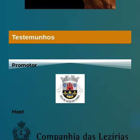
Testemunhos
Promotor
Investor partner
Promotor
Host