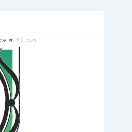
916 views
opa