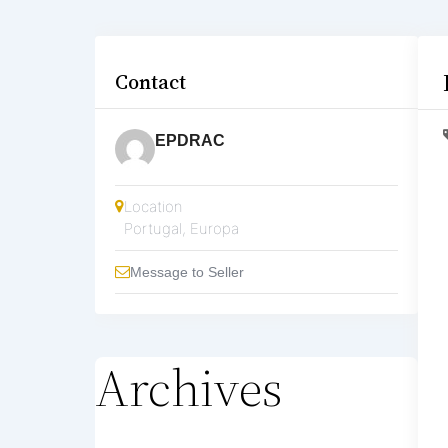
Contact
EPDRAC
Location
Portugal
,
Europa
Message to Seller
Archives