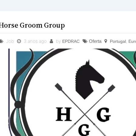
Horse Groom Group
Job
3 anos ago
by
,
Oferta
EPDRAC
Portugal
Eur