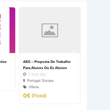
rios
AEG – Proposta De Trabalho
Oferta De Tr
Para Alunos Ou Ex Alunos
3 anos ag
3 anos ago
,
Portugal
E
,
Portugal
Europa
Oferta
Oferta
0
€
(Fixed
0
€
(Fixed)