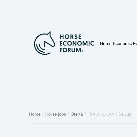
Horse Economic F
/
/
/ Horse Groom Group
Home
Horse jobs
Oferta