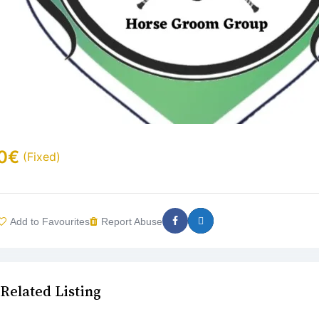
0
€
(Fixed)
Add to Favourites
Report Abuse
Related Listing