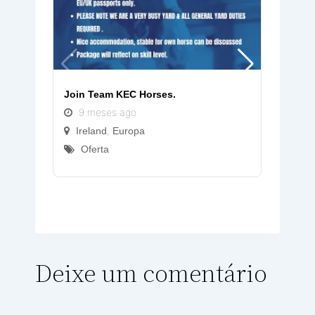
Join Team KEC Horses.
AEG – 
9 meses ago
Aluno
3 a
,
Ireland
Europa
Port
Oferta
Ofe
0
€
(
Deixe um comentário