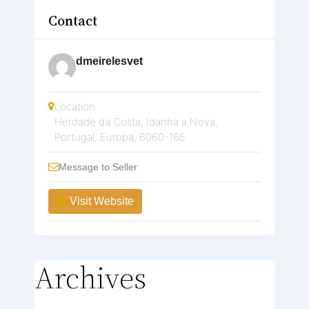
Contact
dmeirelesvet
Location
Herdade da Costa, Idanha a Nova
,
Portugal
,
Europa
,
6060-165
Message to Seller
Visit Website
Archives