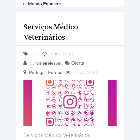
Mundo Equestre
Serviços Médico
Veterinários
Job
3 anos ago
by
Oferta
dmeirelesvet
,
1.306 views
Portugal
Europa
Serviços Médico Veterinários